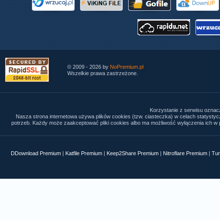
© 2009 - 2026 by
NoPremium.pl
Wszelkie prawa zastrzeżone.
Korzystanie z serwisu oznac
Nasza strona internetowa używa plików cookies (tzw. ciasteczka) w celach statysty
potrzeb. Każdy może zaakceptować pliki cookies albo ma możliwość wyłączenia ich w p
DDownload Premium
|
Katfile Premium
|
Keep2Share Premium
|
Nitroflare Premium
|
Tur