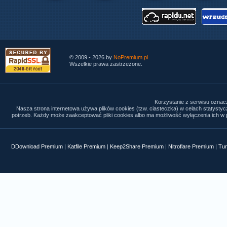
© 2009 - 2026 by
NoPremium.pl
Wszelkie prawa zastrzeżone.
Korzystanie z serwisu oznac
Nasza strona internetowa używa plików cookies (tzw. ciasteczka) w celach statysty
potrzeb. Każdy może zaakceptować pliki cookies albo ma możliwość wyłączenia ich w p
DDownload Premium
|
Katfile Premium
|
Keep2Share Premium
|
Nitroflare Premium
|
Tur