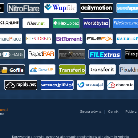
um.pl
Strona główna
Cennik
Pobierz p
ne.
Korzystanie z serwisu oznacza akceptację regulaminu w aktualnym brzmieniu.