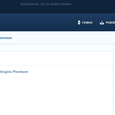
Sprawdzanie, czy nie jesteś robotem
CENNIK
POBIER
premium
stingów Premium