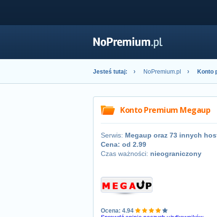
Jesteś tutaj:
NoPremium.pl
Konto 
Konto Premium Megaup
Serwis:
Megaup oraz 73 innych ho
Cena: od
2.99
Czas ważności:
nieograniczony
Ocena: 4.94