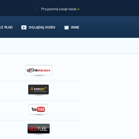
Przypomnij swoje hasło
»
Z PLIKI
OGLĄDAJ VIDEO
INNE