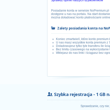
Sprawdź opinie naszych użytkowników
Posiadanie konta w serwisie NoPremium.pl d
dostępne u nas na portalu. Na start dostanie
można doładować konto płatnościami onlin
Zalety posiadania konta na No
Koniec zmartwień, które konto premium 
U nas masz wszystkie konta premium z 
Doładowujesz tylko tyle transferu ile ści
Bez limitu czasowego na wykorzystanie 
Wklejasz do nas linki i ściągasz bez ogr
Szybka rejestracja - 1 GB n
Sprawdzanie, czy nie 