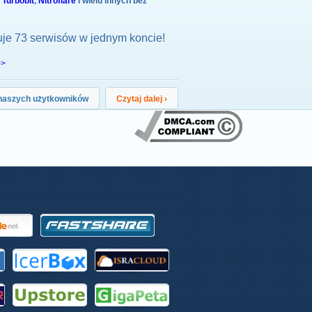
,
Turbobit
,
Nitroflare
i wielu innych bez
uje 73 serwisów w jednym koncie!
->