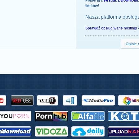
Pobieraj z
Wrzuta
,
DDownload
limitów!
Nasza platforma obsług
Sprawdź obsługiwane hostingi 