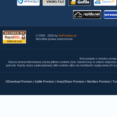
© 2009 - 2026 by
NoPremium.pl
Wszelkie prawa zastrzeżone.
Korzystanie z serwisu oznac
Nasza strona internetowa używa plików cookies (tzw. ciasteczka) w celach statysty
potrzeb. Każdy może zaakceptować pliki cookies albo ma możliwość wyłączenia ich w p
DDownload Premium
|
Katfile Premium
|
Keep2Share Premium
|
Nitroflare Premium
|
Tur