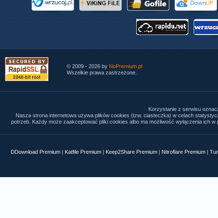
© 2009 - 2026 by
NoPremium.pl
Wszelkie prawa zastrzeżone.
Korzystanie z serwisu oznac
Nasza strona internetowa używa plików cookies (tzw. ciasteczka) w celach statysty
potrzeb. Każdy może zaakceptować pliki cookies albo ma możliwość wyłączenia ich w p
DDownload Premium
|
Katfile Premium
|
Keep2Share Premium
|
Nitroflare Premium
|
Tur